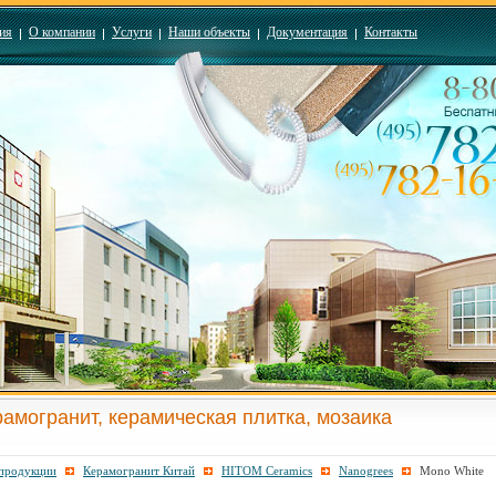
ия
О компании
Услуги
Наши объекты
Документация
Контакты
рамогранит, керамическая плитка, мозаика
 продукции
Керамогранит Китай
HITOM Ceramics
Nanogrees
Mono White