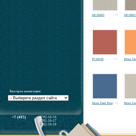
MC60805
MC6081
PC60108
Mono Ora
Быстрая навигация:
Mono Dark Blue
Mono Gr
+7 (495)
782-16-16
782-16-17
782-16-18