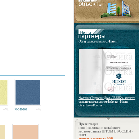
Официальное письмо от
Hitom
Компания Торговый Дом «ОМИКА» является
официальным дилером фабрики «Hitom
Ceramics» в России
MC60608
Презентация
новой коллекции китайского
керамогранита HITOM В РОССИИ -
2009
скачать в формате PDF