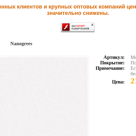
янных клиентов и крупных оптовых компаний цен
значительно снижены.
Nanogrees
Артикул:
Mo
Покрытие:
По
Примечание:
Ес
бе
2
Цена: