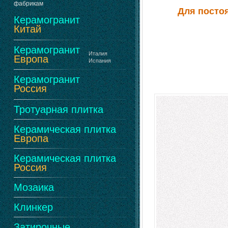
фабрикам
Для посто
Керамогранит
Китай
Керамогранит
Италия
Европа
Испания
Керамогранит
Россия
Тротуарная плитка
Керамическая плитка
Европа
Керамическая плитка
Россия
Мозаика
Клинкер
Затирочные