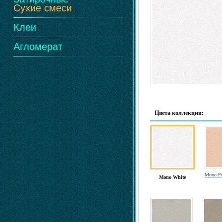
Сухие смеси
Клеи
Агломерат
Цвета коллекции:
Mono P
Mono White