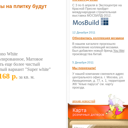
ы на плитку будут
С 3 по 6 апреля в Экспоцентре на
Красной Пресне пройдет
международная строительная
выставка МОСБИЛД-2012.
12 Декабря 2011
Обновилась коллекция мозаики
В нашем каталоге произошло
обновление коллекций мозаики.
Был добавлен новый бренд
You Wei
no White
производства Китай.
лированное, Матовое
5 Декабря 2011
ть еще более чистый
Мы переехали!
лый вариант "Super white"
168 р.
У нашей компании сменился адрес
за кв. м.
центрального офиса. г. Москва, ул.
Авиационная, д. 77, к. 1, территория
ЖК "Алые паруса" см. карту
проезда.
архив новостей