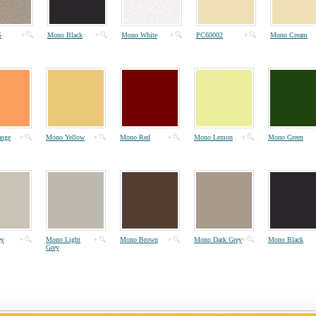
5
Mono Black
Mono White
PC60002
Mono Cream
nge
Mono Yellow
Mono Red
Mono Lemon
Mono Green
ey
Mono Light
Mono Brown
Mono Dark Grey
Mono Black
Grey