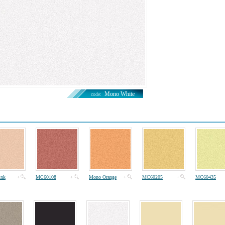
Mono White
code:
ink
MC60108
Mono Orange
MC60205
MC60435