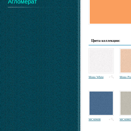
Агломерат
Цвета коллекции:
Mono White
Mono Pi
MC60608
MC6080