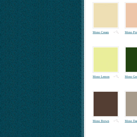
Mono Cream
Mono Pi
Mono Lemon
Mono Gre
Mono Brown
Mono Dar