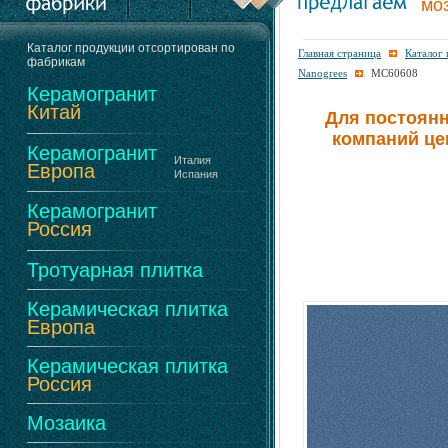
мо
Каталог продукции отсортирован по
Главная страница
Каталог
фабрикам
Nanogrees
MC60608
Керамогранит
Китай
Для постоянн
компаний це
Керамогранит
Италия
Европа
Испания
Керамогранит
Россия
Тротуарная плитка
Керамическая плитка
Европа
Керамическая плитка
Россия
Мозаика