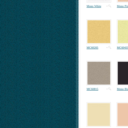
Mono White
Mono Pi
MC60205
MC6043
MC60815
Mono Bl