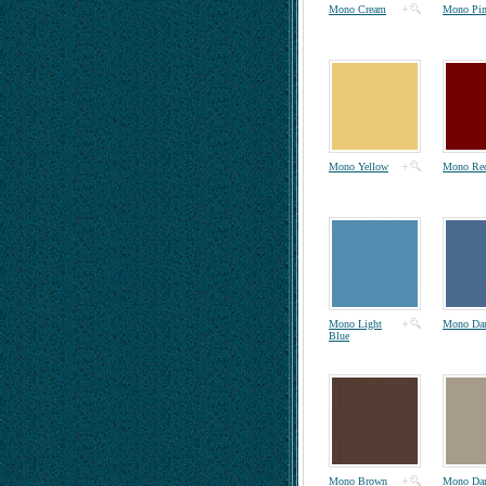
Mono Cream
Mono Pi
Mono Yellow
Mono Re
Mono Light
Mono Dar
Blue
Mono Brown
Mono Dar