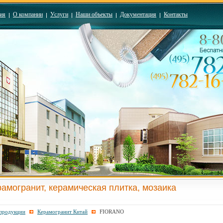
ия
О компании
Услуги
Наши объекты
Документация
Контакты
рамогранит, керамическая плитка, мозаика
 продукции
Керамогранит Китай
FIORANO