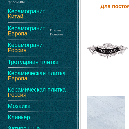
фабрикам
Для посто
Керамогранит
Китай
Керамогранит
Италия
Европа
Испания
Керамогранит
Россия
Тротуарная плитка
Керамическая плитка
Европа
Керамическая плитка
Россия
Мозаика
Клинкер
Затирочные