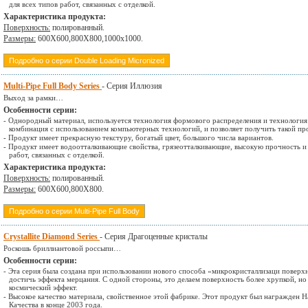
для всех типов работ, связанных с отделкой.
Характеристика продукта:
Поверхность:
полированный.
Размеры:
600Х600,800Х800,1000х1000.
Подробно о серии Double Loading Micronized
Multi-Pipe Full Body Series
- Серия Иллюзия
Выход за рамки…
Особенности серии:
- Однородный материал, используется технология формового распределения и технология 
комбинация с использованием компьютерных технологий, и позволяет получить такой пр
- Продукт имеет прекрасную текстуру, богатый цвет, большого числа вариантов.
- Продукт имеет водоотталкивающие свойства, грязеотталкивающие, высокую прочность и 
работ, связанных с отделкой.
Характеристика продукта:
Поверхность:
полированный.
Размеры:
600Х600,800Х800.
Подробно о серии Multi-Pipe Full Body
Crystallite Diamond Series
- Серия Драгоценные кристалы
Роскошь бриллиантовой россыпи…
Особенности серии:
- Эта серия была создана при использовании нового способа «микрокристаллизаци поверх
достичь эффекта мерцания. С одной стороны, это делаем поверхность более хрупкой, н
космический эффект.
- Высокое качество материала, свойственное этой фабрике. Этот продукт был награжден
Качества в конце 2003 года.