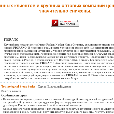
янных клиентов и крупных оптовых компаний цен
значительно снижены.
FIORANO
Крупнейшее предприятие в Китае Foshan Nanhai Huiya Ceramics, специализируется на п
маркой
FIORANO
. В последние годы весьма успешно проявило себя на экспортном рын
гарантированно высоком и устойчивом уровне качества всей выпускаемой продукции.
итальянским оборудованием. Керамические плиты под торговой маркой
FIORANO
завое
внутреннем, так и на международном рынке керамического гранита. Предприятие посто
своих изделий в Россию, в страны Ближнего Востока, США, в страны Европейского Сооб
страны под торговой маркой
FIORANO
. Это стало возможным, благодаря наилучшему с
китайским специалистам при непосредственной помощи итальянских инженеров и технол
качества, соответствующего всем мировым стандартам, существенно снизить себестоим
и керамической плитки, что, в конечном счете, вылилось в довольно низкие цены на в
компании, производящей продукцию с логотипом
FIORANO
– это 100%-ое обеспечение
потребности любого потенциального клиента во всем Мире.
Technological Stone Series
- Серия Природный камень
Величие в камне…
Особенности серии:
- Новая коллекция керамогранита с восхитительной текстурой, имитирующей натуральны
австралийской пустыни или причудливые формы пещерных сталактитов, таинство и прост
дизайнеров Fiorano к созданию этой необыкновенной коллекции.
- Особая технология производства и использование полностью автоматического компьюте
микрогранул в смесь позволили получить продукт высочайшего качества, чистоты цвета 