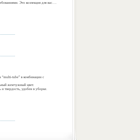
ребованиями. Это коллекция для вас….
 “multi-tube” в комбинации с
льный жемчужный цвет.
 и твердость, удобен в уборке.