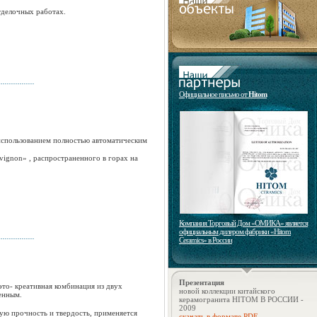
тделочных работах.
Официальное письмо от
Hitom
использованием полностью автоматическим
vignon» , распространенного в горах на
Компания Торговый Дом «ОМИКА» является
официальным дилером фабрики «Hitom
Ceramics» в России
Презентация
 это- креативная комбинация из двух
новой коллекции китайского
енным.
керамогранита HITOM В РОССИИ -
2009
кую прочность и твердость, применяется
скачать в формате PDF