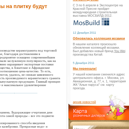
ы на плитку будут
С 3 по 6 апреля в Экспоцентре на
Красной Пресне пройдет
международная строительная
выставка МОСБИЛД-2012.
12 Декабря 2011
Обновилась коллекция мозаики
В нашем каталоге произошло
обновление коллекций мозаики.
роизводстве керамогранита под торговой
Был добавлен новый бренд
You Wei
ке, благодаря достижениям в
производства Китай.
 Предприятие оснащено современнейшим
вали заслуженную популярность, как на
5 Декабря 2011
янно наращивает экспортные поставки
щества, в Азиатские и Африканские
Мы переехали!
оотношению цена-качество. То есть,
У нашей компании сменился адрес
огов, удалось, не снижая заявленного
центрального офиса. г. Москва, ул.
ость производимого керамического гранита
Авиационная, д. 77, к. 1, территория
сю выпускаемую продукцию. Главный принцип
ЖК "Алые паруса" см. карту
 и максимальное удовлетворение
проезда.
архив новостей
й камень. Будоражащие очертания дюн
ота самой природы – все это подвигло
ризированного способа введения
и калибровки. Прекрасные водо- и