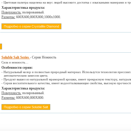
- Цветовая палитра нацелена на вкус людей высокого достатка с изыскаными манерами и т
Характеристика продукта:
Поверхность:
полированный.
Размеры:
600Х600,800Х800,1000х1000.
Подробно о серии Crystallite Diamond
Soluble Salt Series
- Серия Нежность
Сила и нежность…
Особенности серии:
- Натуральный колор и полностью природный материал. Использутся технология прессинга
автоматическим замесом цвета.
- Продукт вышел из натуральной мраморной крошки, имеет прекрасную текстуру, натура
- Серия восхитительного качества, имеет водоотталкивающие свойства, высокую прочность
Характеристика продукта:
Поверхность:
полированный.
Размеры:
600Х600,800Х800.
Подробно о серии Soluble Salt