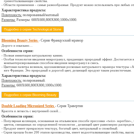
грязеотталкивающие свойства.
- Области применения – самые разнообразные. Продукт можно использовать при любых о
Характеристика продукта:
Поверхность:
полированный/матовый
Размеры:
Размеры: 600Х600,800Х800,1000х1000.
Подробно о серии Technological Stone
Blooming Beauty Series
- Серия Французский мрамор
Дорого и изыскано…
Особенности серии:
- Полная иммитация натуральному камню.
- Особая технология введения микрогранул, придающих природный эффект. Достигается 
компьютеризированным способом введения микрогранул в смесь.
- Цветовая палитра возникла, вдохнавляемая роскошью натурального мрамора текстуры «A
юге Франции. Это природный и дорогой цвет, делающий продукт таким реалистичным.
Характеристика продукта:
Поверхность:
полированный.
Размеры:
600Х600,800Х800,1000х1000.
Подробно о серии Blooming Beauty
Double Loading Micronized Series
- Серия Травертин
Красота и легкость с внутренней силой…
Особенности серии:
- Популярная коллекция, основанная на итальянском способе прессовки «twice- superfine»,
цветов, смешанных по определенной технологии , делающей цвет равномерно распредел
- Продукт имеет прекрасную текстуру, богатый цвет, натуральный и спокойный.
- Серия прошла более 200 этапов производства, имеет водоотталкивающие свойства, высо