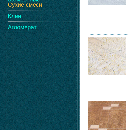
Сухие смеси
Клеи
Агломерат