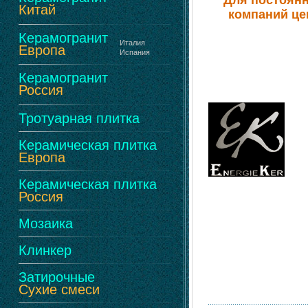
Для постоянн
Китай
компаний це
Керамогранит
Италия
Европа
Испания
Керамогранит
Россия
Тротуарная плитка
Керамическая плитка
Европа
Керамическая плитка
Россия
Мозаика
Клинкер
Затирочные
Сухие смеси