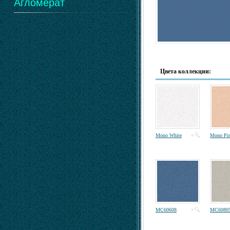
Агломерат
Цвета коллекции:
Mono White
Mono Pi
MC60608
MC6080