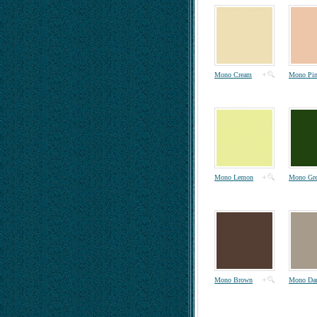
Mono Cream
Mono Pi
Mono Lemon
Mono Gre
Mono Brown
Mono Dar