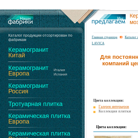
Ке
мо
Каталог продукции отсортирован по
Главная страница
Каталог
фабрикам
LAVICA
Керамогранит
Китай
Для постоянн
компаний це
Керамогранит
Италия
Европа
Испания
Керамогранит
Россия
Цвета коллекции:
Тротуарная плитка
Галерея интерьеров
Коллекция плитки
Керамическая плитка
Европа
Цвета коллекции:
Керамическая плитка