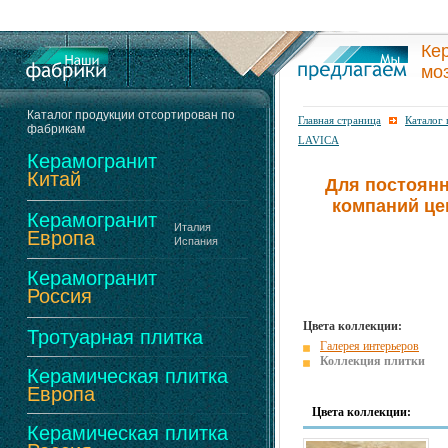
Ке
мо
Каталог продукции отсортирован по
Главная страница
Каталог
фабрикам
LAVICA
Керамогранит
Китай
Для постоянн
компаний це
Керамогранит
Италия
Европа
Испания
Керамогранит
Россия
Цвета коллекции:
Тротуарная плитка
Галерея интерьеров
Коллекция плитки
Керамическая плитка
Европа
Цвета коллекции:
Керамическая плитка