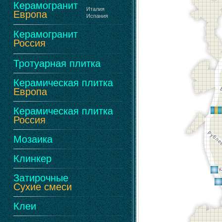
Керамогранит
Италия
Европа
Испания
Керамогранит
Россия
Тротуарная плитка
Керамическая плитка
Европа
Керамическая плитка
Россия
Мозаика
Клинкер
Затирочные
Сухие смеси
Клеи