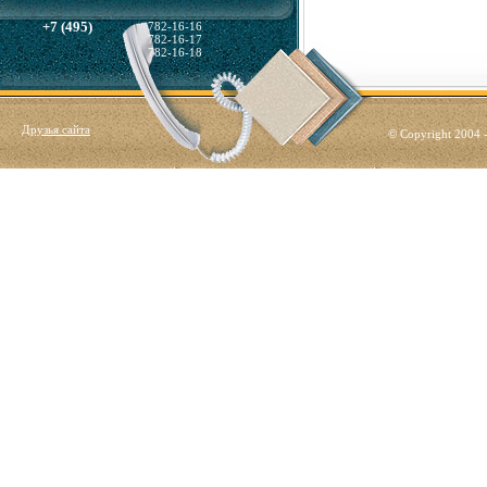
+7 (495)
782-16-16
782-16-17
782-16-18
Друзья сайта
© Copyright 2004 