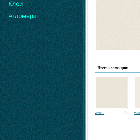
Клеи
Агломерат
Цвета коллекции:
W2001
W20