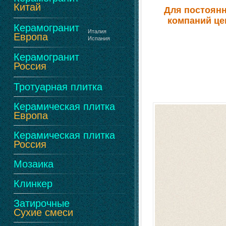
Китай
Для постоянн
компаний це
Керамогранит
Италия
Европа
Испания
Керамогранит
Россия
Тротуарная плитка
Керамическая плитка
Европа
Керамическая плитка
Россия
Мозаика
Клинкер
Затирочные
Сухие смеси