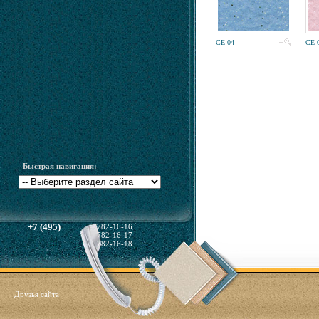
CE-04
CE-
Быстрая навигация:
+7 (495)
782-16-16
782-16-17
782-16-18
Друзья сайта