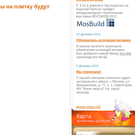
ы на плитку будут
С 3 по 6 апреля в Экспоцентре на
Красной Пресне пройдет
международная строительная
выставка МОСБИЛД-2012.
12 Декабря 2011
Обновилась коллекция мозаики
В нашем каталоге произошло
обновление коллекций мозаики.
Был добавлен новый бренд
You Wei
производства Китай.
5 Декабря 2011
Мы переехали!
У нашей компании сменился адрес
центрального офиса. г. Москва, ул.
Авиационная, д. 77, к. 1, территория
ЖК "Алые паруса" см. карту
проезда.
архив новостей