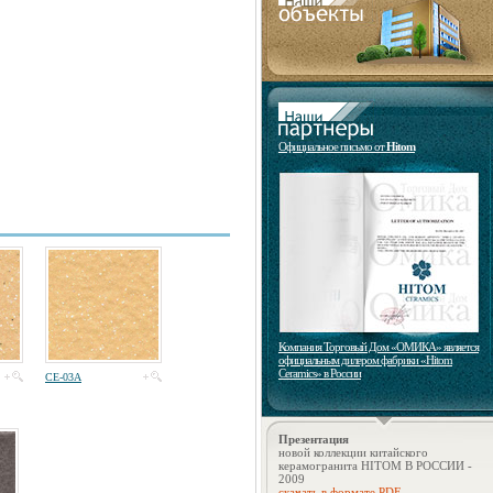
Официальное письмо от
Hitom
Компания Торговый Дом «ОМИКА» является
официальным дилером фабрики «Hitom
Ceramics» в России
CE-03A
Презентация
новой коллекции китайского
керамогранита HITOM В РОССИИ -
2009
скачать в формате PDF