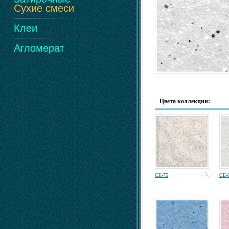
Сухие смеси
Клеи
Агломерат
Цвета коллекции:
CE-75
CE-