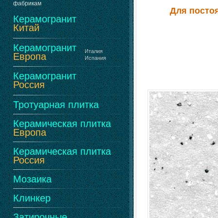
фабрикам
Для посто
Керамогранит
Китай
Керамогранит
Италия
Европа
Испания
Керамогранит
Россия
Тротуарная плитка
Керамическая плитка
Европа
Керамическая плитка
Россия
Мозаика
Клинкер
Затирочные