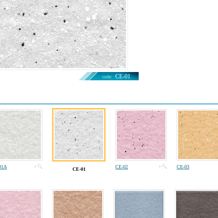
CE-01
code:
01A
CE-02
CE-03
CE-01