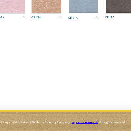
02A
CE-12A
CE-45A
CE-34A
© Copyright 2004 - 2026 Omica Trading Company.
верстка сайтов спб
All rights Reserved.