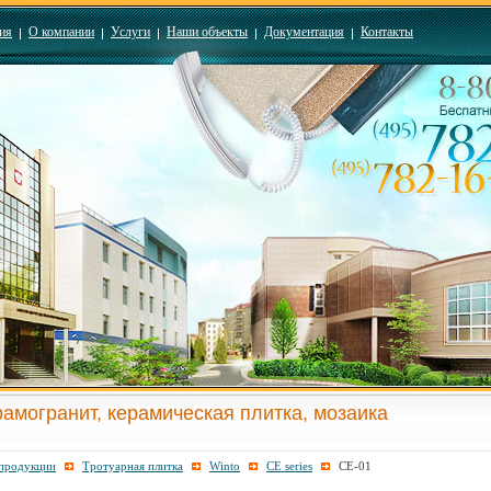
ия
О компании
Услуги
Наши объекты
Документация
Контакты
рамогранит, керамическая плитка, мозаика
 продукции
Тротуарная плитка
Winto
CE series
CE-01