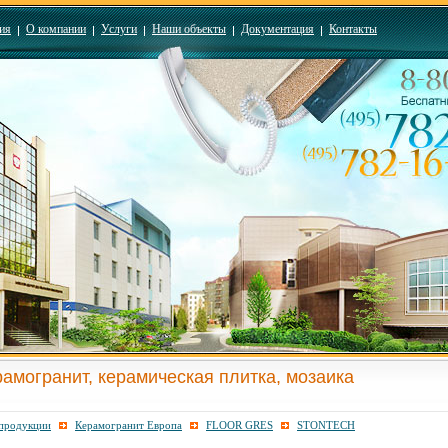
ия
О компании
Услуги
Наши объекты
Документация
Контакты
рамогранит, керамическая плитка, мозаика
 продукции
Керамогранит Европа
FLOOR GRES
STONTECH