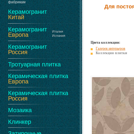
фабрикам
Для посто
Керамогранит
Китай
Керамогранит
Италия
Европа
Испания
Цвета коллекции:
Керамогранит
Галерея интерьеров
Россия
Коллекция плитки
Тротуарная плитка
Керамическая плитка
Европа
Керамическая плитка
Россия
Мозаика
Клинкер
Затирочные