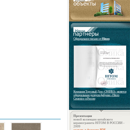
Официальное письмо от
Hitom
Компания Торговый Дом «ОМИКА» является
официальным дилером фабрики «Hitom
Ceramics» в России
Презентация
новой коллекции китайского
керамогранита HITOM В РОССИИ -
2009
скачать в формате PDF