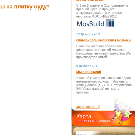
ы на плитку будут
С 3 по 6 апреля в Экспоцентре на
Красной Пресне пройдет
международная строительная
выставка МОСБИЛД-2012.
12 Декабря 2011
Обновилась коллекция мозаики
В нашем каталоге произошло
обновление коллекций мозаики.
Был добавлен новый бренд
You Wei
производства Китай.
5 Декабря 2011
Мы переехали!
У нашей компании сменился адрес
центрального офиса. г. Москва, ул.
Авиационная, д. 77, к. 1, территория
ЖК "Алые паруса" см. карту
проезда.
архив новостей