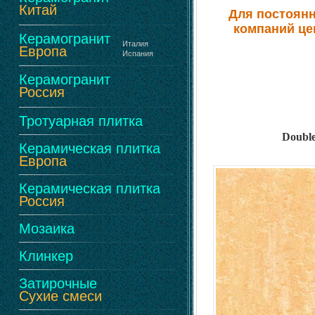
Китай
Для постоянн
компаний це
Керамогранит
Италия
Европа
Испания
Керамогранит
Россия
Тротуарная плитка
Double
Керамическая плитка
Европа
Керамическая плитка
Россия
Мозаика
Клинкер
Затирочные
Сухие смеси