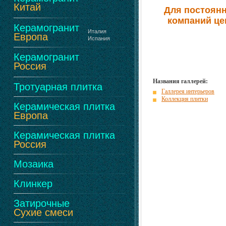
Китай
Для постоянн
компаний це
Керамогранит
Италия
Европа
Испания
Керамогранит
Россия
Названия галлерей:
Тротуарная плитка
Галлерея интерьеров
Коллекция плитки
Керамическая плитка
Европа
Керамическая плитка
Россия
Мозаика
Клинкер
Затирочные
Сухие смеси